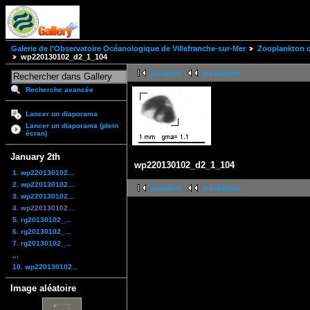
Galerie de l'Observatoire Océanologique de Villefranche-sur-Mer
Zooplankton of
wp220130102_d2_1_104
première
précédente
Recherche avancée
Lancer un diaporama
Lancer un diaporama (plein
écran)
January 2th
wp220130102_d2_1_104
1. wp220130102...
2. wp220130102...
première
précédente
3. wp220130102...
4. wp220130102...
5. rg20130102_...
6. rg20130102_...
7. rg20130102_...
...
10. wp220130102...
Image aléatoire