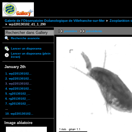
Galerie de l'Observatoire Océanologique de Villefranche-sur-Mer
Zooplankton of
wp220130102_d1_1_290
première
précédente
Recherche avancée
Lancer un diaporama
Lancer un diaporama (plein
écran)
January 2th
1. wp220130102...
2. wp220130102...
3. wp220130102...
4. wp220130102...
5. rg20130102_...
6. rg20130102_...
7. rg20130102_...
...
10. wp220130102...
Image aléatoire