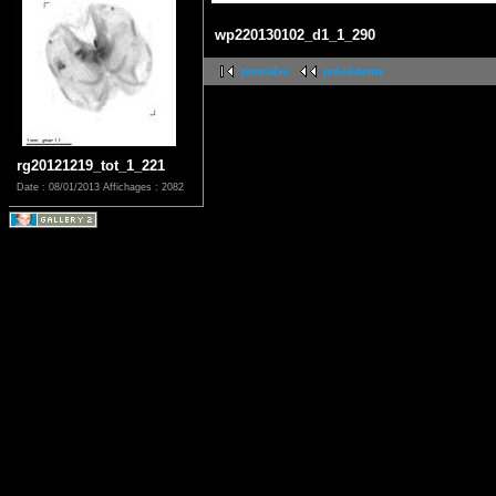
wp220130102_d1_1_290
première
précédente
rg20121219_tot_1_221
Date : 08/01/2013
Affichages : 2082