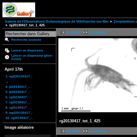
Galerie de l'Observatoire Océanologique de Villefranche-sur-Mer
Zooplankton of
rg20130417_tot_1_425
première
précédente
Recherche avancée
Lancer un diaporama
Lancer un diaporama (plein
écran)
April 17th
1. wp220130417...
...
4. jb20130417_...
5. jb20130417_...
6. rg20130417_...
7. rg20130417_...
8. rg20130417_...
9. wp220130417...
10. rg20130417_...
rg20130417_tot_1_425
Image aléatoire
première
précédente