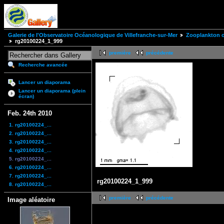
Galerie de l'Observatoire Océanologique de Villefranche-sur-Mer
Zooplankton of
rg20100224_1_999
première
précédente
Recherche avancée
Lancer un diaporama
Lancer un diaporama (plein
écran)
Feb. 24th 2010
1. rg20100224_...
2. rg20100224_...
3. rg20100224_...
4. rg20100224_...
5. rg20100224_...
6. rg20100224_...
7. rg20100224_...
rg20100224_1_999
8. rg20100224_...
première
précédente
Image aléatoire