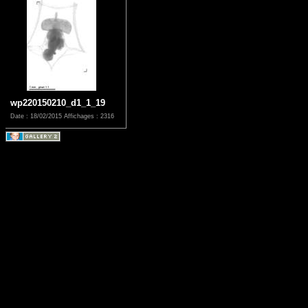
wp220150210_d1_1_19
Date : 18/02/2015
Affichages : 2316