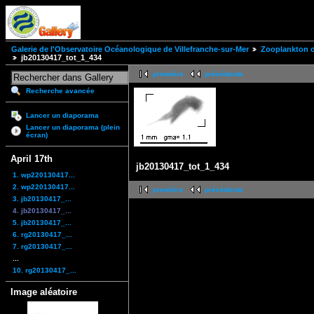
Galerie de l'Observatoire Océanologique de Villefranche-sur-Mer
Zooplankton of
jb20130417_tot_1_434
première
précédente
Recherche avancée
Lancer un diaporama
Lancer un diaporama (plein
écran)
April 17th
jb20130417_tot_1_434
1. wp220130417...
2. wp220130417...
première
précédente
3. jb20130417_...
4. jb20130417_...
5. jb20130417_...
6. rg20130417_...
7. rg20130417_...
...
10. rg20130417_...
Image aléatoire