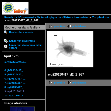
Galerie de l'Observatoire Océanologique de Villefranche-sur-Mer
Zooplankton of
wp220130417_d2_1_967
première
précédente
Recherche avancée
Lancer un diaporama
Lancer un diaporama (plein
écran)
April 17th
1. wp220130417...
...
4. jb20130417_...
wp220130417_d2_1_967
5. jb20130417_...
6. rg20130417_...
première
précédente
7. rg20130417_...
8. rg20130417_...
9. wp220130417...
10. rg20130417_...
Image aléatoire