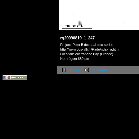
rg20090819_1_247
Project: Point B decadal time series
http://www.obs-vlfr.fr/Rade/ndex_a.htm
Location: Villefranche Bay (France)
Net: régent 680 µm
première
précédente