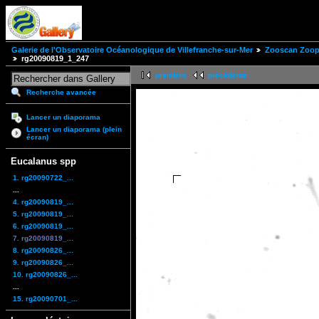
Galerie de l'Observatoire Océanologique de Villefranche-sur-Mer
Zooscan Zoopl
rg20090819_1_247
première
précédente
Recherche avancée
Lancer un diaporama
Lancer un diaporama (plein
écran)
Eucalanus spp
1. rg20090722_...
...
4. rg20090819_...
5. rg20090819_...
6. rg20090819_...
7. rg20090819_...
8. rg20090826_...
9. rg20090826_...
10. rg20090826_...
...
15. rg20090701_...