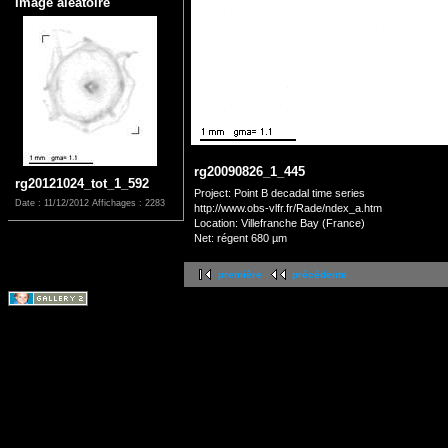
Image aléatoire
rg20090826_1_445
rg20121024_tot_1_592
Project: Point B decadal time series
Date : 11/12/2012
Affichages : 2283
http://www.obs-vlfr.fr/Rade/ndex_a.htm
Location: Villefranche Bay (France)
Net: régent 680 µm
première
précédente