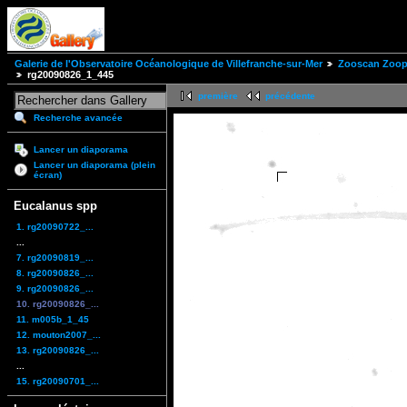
Galerie de l'Observatoire Océanologique de Villefranche-sur-Mer
Zooscan Zoopl
rg20090826_1_445
première
précédente
Recherche avancée
Lancer un diaporama
Lancer un diaporama (plein
écran)
Eucalanus spp
1. rg20090722_...
...
7. rg20090819_...
8. rg20090826_...
9. rg20090826_...
10. rg20090826_...
11. m005b_1_45
12. mouton2007_...
13. rg20090826_...
...
15. rg20090701_...