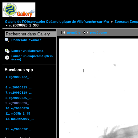
Galerie de l'Observatoire Océanologique de Villefranche-sur-Mer
Zooscan Zoopl
rg20090826_1_368
première
précédente
Recherche avancée
Lancer un diaporama
Lancer un diaporama (plein
écran)
Eucalanus spp
1. rg20090722_...
...
6. rg20090819_...
7. rg20090819_...
8. rg20090826_...
9. rg20090826_...
10. rg20090826_...
11. m005b_1_45
12. mouton2007_...
...
15. rg20090701_...