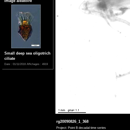
Image aléatoire
Small deep sea oligotrich
ciliate
Date : 01/11/2016
Affichages : 4919
rg20090826_1_368
Project: Point B decadal time series