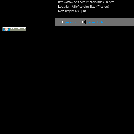
http://www.obs-vlfr.fr/Rade/ndex_a.htm
Location: Villefranche Bay (France)
Net: régent 680 µm
première
précédente