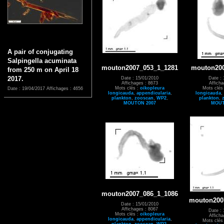
A pair of conjugating
Salpingella acuminata
mouton2007_053_1_1281
mouton200
from 250 m on April 18
2017.
Date : 15/01/2010
Date : 
Affichages : 8673
Affich
Mots clés :
oikopleura
Mots clés
Date : 19/04/2017
Affichages : 4656
longicauda
,
appendicularia
,
longicauda
,
plankton
,
zooscan
,
WP2
,
plankton
,
MOUTON 2007
MOUT
mouton2007_086_1_1086
mouton200
Date : 15/01/2010
Affichages : 8067
Date : 
Mots clés :
oikopleura
Affich
longicauda
,
appendicularia
,
Mots clés
plankton
,
zooscan
,
WP2
,