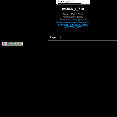
m086b_1_710
Date : 15/01/2010
Affichages : 10052
Mots clés :
oikopleura
longicauda
,
appendicularia
,
plankton
,
zooscan
,
WP2
,
MOUTON 2007
Page :
1