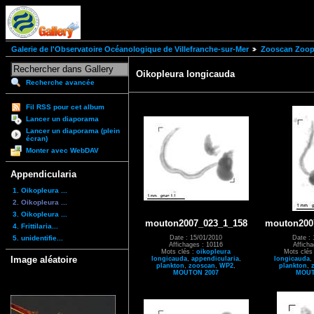
Galerie de l'Observatoire Océanologique de Villefranche-sur-Mer
Zooscan Zoopl
Oikopleura longicauda
Recherche avancée
Fil RSS pour cet album
Lancer un diaporama
Lancer un diaporama (plein
écran)
Monter avec WebDAV
Appendicularia
1. Oikopleura ...
2. Oikopleura ...
3. Oikopleura ...
mouton2007_023_1_158
mouton200
4. Frittilaria...
5. unidentifie...
Date : 15/01/2010
Date : 
Affichages : 10116
Affich
Mots clés :
oikopleura
Mots clés
Image aléatoire
longicauda
,
appendicularia
,
longicauda
,
plankton
,
zooscan
,
WP2
,
plankton
,
MOUTON 2007
MOUT