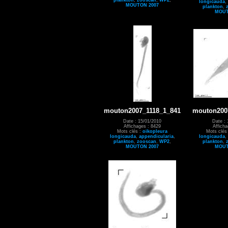
longicauda
,
MOUTON 2007
plankton
,
MOUT
mouton2007_1118_1_841
mouton200
Date : 15/01/2010
Date : 
Affichages : 8429
Affich
Mots clés :
oikopleura
Mots clés
longicauda
,
appendicularia
,
longicauda
,
plankton
,
zooscan
,
WP2
,
plankton
,
MOUTON 2007
MOUT