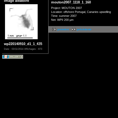
Image aléatoire
mouton2007_1118_1_160
Project: MOUTON 2007
Location: offshore Portugal, Canaries upwelling
Time: summer 2007
Net: WPII 200 µm
première
précédente
wp220140910_d1_1_435
Date : 03/11/2014
Affichages : 873