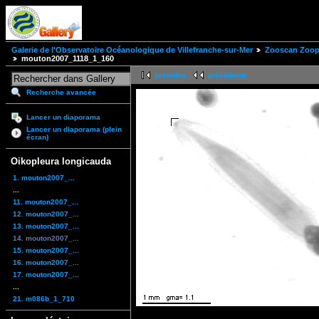
Galerie de l'Observatoire Océanologique de Villefranche-sur-Mer
Zooscan Zoopl
mouton2007_1118_1_160
première
précédente
Recherche avancée
Lancer un diaporama
Lancer un diaporama (plein
écran)
Oikopleura longicauda
1. mouton2007_...
...
11. mouton2007_...
12. mouton2007_...
13. mouton2007_...
14. mouton2007_...
15. mouton2007_...
16. mouton2007_...
17. mouton2007_...
...
21. m086b_1_710