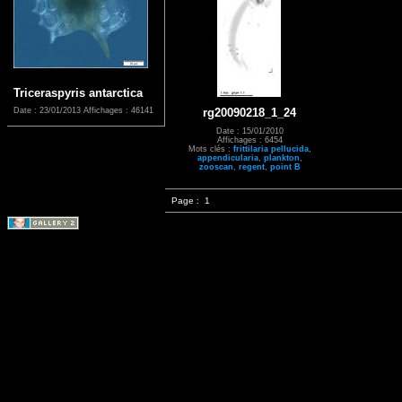
Triceraspyris antarctica
rg20090218_1_24
Date : 23/01/2013
Affichages : 46141
Date : 15/01/2010
Affichages : 6454
Mots clés :
frittilaria pellucida
,
appendicularia
,
plankton
,
zooscan
,
regent
,
point B
Page :
1