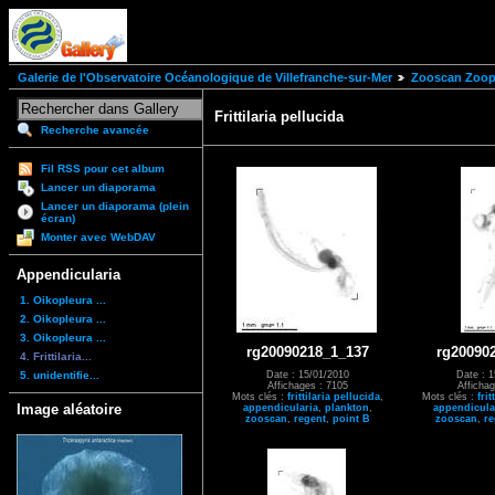
Galerie de l'Observatoire Océanologique de Villefranche-sur-Mer
Zooscan Zoopl
Frittilaria pellucida
Recherche avancée
Fil RSS pour cet album
Lancer un diaporama
Lancer un diaporama (plein
écran)
Monter avec WebDAV
Appendicularia
1. Oikopleura ...
2. Oikopleura ...
3. Oikopleura ...
rg20090218_1_137
rg20090
4. Frittilaria...
5. unidentifie...
Date : 15/01/2010
Date : 1
Affichages : 7105
Affichag
Mots clés :
frittilaria pellucida
,
Mots clés :
frit
Image aléatoire
appendicularia
,
plankton
,
appendicula
zooscan
,
regent
,
point B
zooscan
,
re