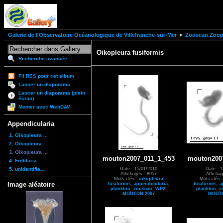
Galerie de l'Observatoire Océanologique de Villefranche-sur-Mer
Zooscan Zoopl
Oikopleura fusiformis
Recherche avancée
Fil RSS pour cet album
Lancer un diaporama
Lancer un diaporama (plein
écran)
Monter avec WebDAV
Appendicularia
1. Oikopleura ...
2. Oikopleura ...
3. Oikopleura ...
mouton2007_011_1_453
mouton200
4. Frittilaria...
5. unidentifie...
Date : 15/01/2010
Date : 1
Affichages : 8957
Affichag
Mots clés :
oikopleura
Mots clés 
Image aléatoire
fusiformis
,
appendicularia
,
fusiformis
,
a
plankton
,
zooscan
,
WP2
,
plankton
,
z
MOUTON 2007
MOUTO