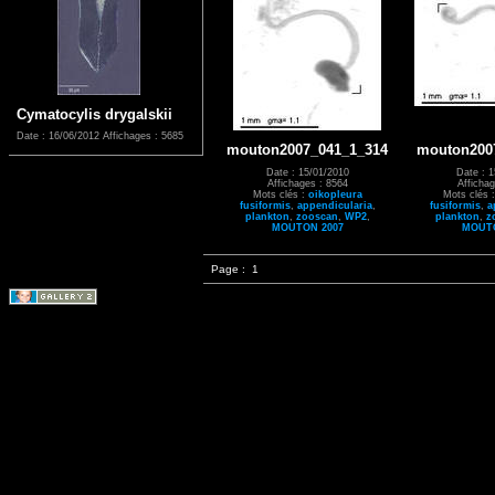
Cymatocylis drygalskii
Date : 16/06/2012
Affichages : 5685
mouton2007_041_1_314
mouton200
Date : 15/01/2010
Date : 1
Affichages : 8564
Affichag
Mots clés :
oikopleura
Mots clés 
fusiformis
,
appendicularia
,
fusiformis
,
a
plankton
,
zooscan
,
WP2
,
plankton
,
z
MOUTON 2007
MOUTO
Page :
1