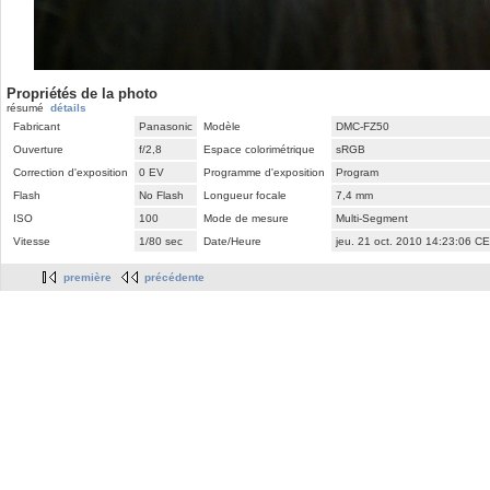
Propriétés de la photo
résumé
détails
Fabricant
Panasonic
Modèle
DMC-FZ50
Ouverture
f/2,8
Espace colorimétrique
sRGB
Correction d'exposition
0 EV
Programme d'exposition
Program
Flash
No Flash
Longueur focale
7,4 mm
ISO
100
Mode de mesure
Multi-Segment
Vitesse
1/80 sec
Date/Heure
jeu. 21 oct. 2010 14:23:06 C
première
précédente