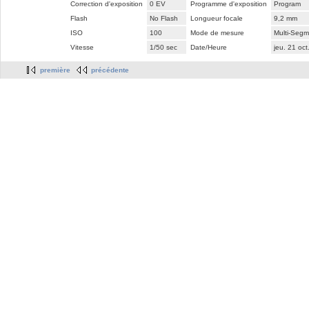
Correction d'exposition
0 EV
Programme d'exposition
Program
Flash
No Flash
Longueur focale
9,2 mm
ISO
100
Mode de mesure
Multi-Segm
Vitesse
1/50 sec
Date/Heure
jeu. 21 oc
première
précédente