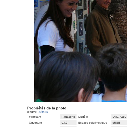
Propriétés de la photo
résumé
détails
Fabricant
Panasonic
Modèle
DMC-FZ50
Ouverture
f/3,2
Espace colorimétrique
sRGB