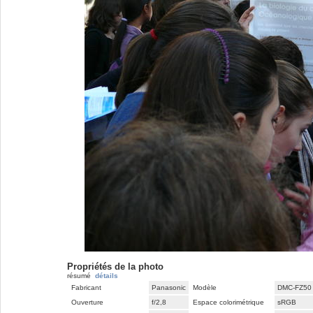
Propriétés de la photo
résumé
détails
Fabricant
Panasonic
Modèle
DMC-FZ50
Ouverture
f/2,8
Espace colorimétrique
sRGB