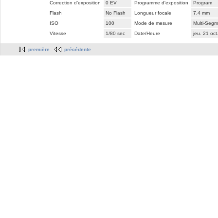
Correction d'exposition
0 EV
Programme d'exposition
Program
Flash
No Flash
Longueur focale
7,4 mm
ISO
100
Mode de mesure
Multi-Segm
Vitesse
1/80 sec
Date/Heure
jeu. 21 oc
première
précédente