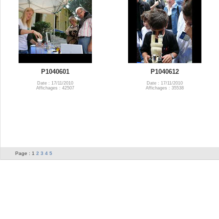
P1040601
P1040612
Date : 17/11/2010
Date : 17/11/2010
Affichages : 42507
Affichages : 35538
Page :
1
2
3
4
5