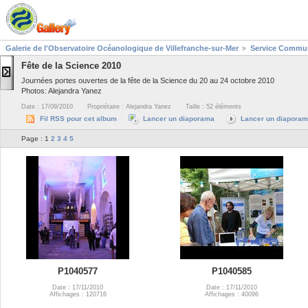
Galerie de l'Observatoire Océanologique de Villefranche-sur-Mer
Service Commun
Fête de la Science 2010
Journées portes ouvertes de la fête de la Science du 20 au 24 octobre 2010
Photos: Alejandra Yanez
Date : 17/09/2010
Propriétaire : Alejandra Yanez
Taille : 52 éléments
Fil RSS pour cet album
Lancer un diaporama
Lancer un diaporama
Page :
1
2
3
4
5
P1040577
P1040585
Date : 17/11/2010
Date : 17/11/2010
Affichages : 120716
Affichages : 40096