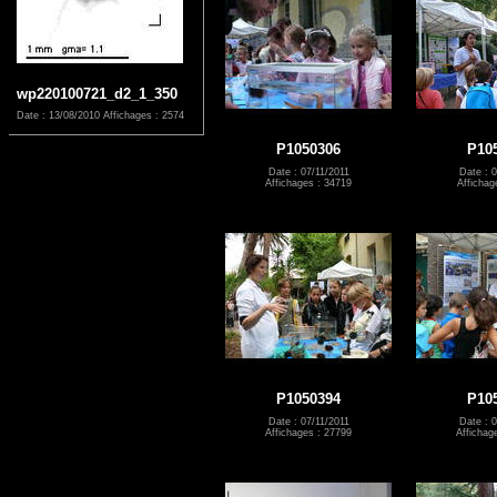
wp220100721_d2_1_350
Date : 13/08/2010
Affichages : 2574
P1050306
P10
Date : 07/11/2011
Date : 0
Affichages : 34719
Affichag
P1050394
P10
Date : 07/11/2011
Date : 0
Affichages : 27799
Affichag