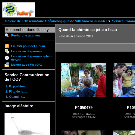
Galerie de l'Observatoire Océanologique de Villefranche-sur-Mer
Service Comm
Quand la chimie se jette à l'eau
Recherche avancée
Fête de la science 2011
Fil RSS pour cet album
Lancer un diaporama
Lancer un diaporama (plein
écran)
Monter avec WebDAV
Service Communication
de l'OOV
1. Exposition ...
2. Fête de la ...
3. Quand la...
Image aléatoire
P1050479
P10
Date : 07/11/2011
Date : 0
Affichages : 55332
Affichag