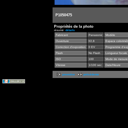
P1050475
Propriétés de la photo
résumé
détails
Fabricant
Panasonic
Modèle
Ouverture
f/2,8
Espace colorimét
Correction d'exposition
0 EV
Programme d'exp
Flash
No Flash
Longueur focale
ISO
100
Mode de mesure
Vitesse
1/100 sec
Date/Heure
première
précédente