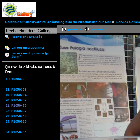
Galerie de l'Observatoire Océanologique de Villefranche-sur-Mer
Service Comm
première
précédente
Recherche avancée
Lancer un diaporama
Lancer un diaporama (plein
écran)
Quand la chimie se jette à
l'eau
1. P1050479
...
18. P1050358
19. P1050294
20. P1050482
21. P1050475
22. P1050367
23. P1050446
24. P1050525
...
34. P1050494