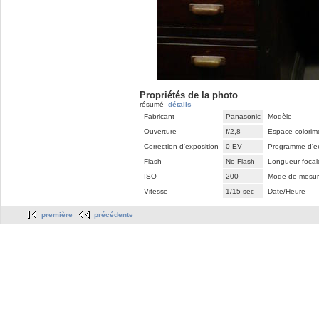
Propriétés de la photo
résumé
détails
Fabricant
Panasonic
Modèle
Ouverture
f/2,8
Espace colorim
Correction d'exposition
0 EV
Programme d'ex
Flash
No Flash
Longueur focal
ISO
200
Mode de mesur
Vitesse
1/15 sec
Date/Heure
première
précédente