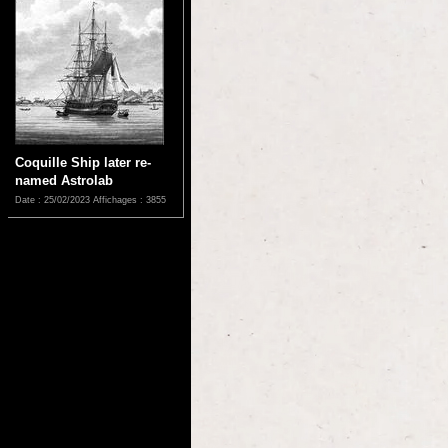
Coquille Ship later re-
named Astrolab
Date : 25/02/2023
Affichages : 3855