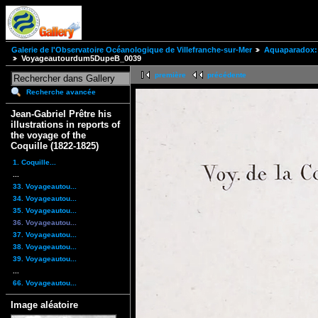
Galerie de l'Observatoire Océanologique de Villefranche-sur-Mer
Aquaparadox: 
Voyageautourdum5DupeB_0039
première
précédente
Recherche avancée
Jean-Gabriel Prêtre his
illustrations in reports of
the voyage of the
Coquille (1822-1825)
1. Coquille...
...
33. Voyageautou...
34. Voyageautou...
35. Voyageautou...
36. Voyageautou...
37. Voyageautou...
38. Voyageautou...
39. Voyageautou...
...
66. Voyageautou...
Image aléatoire