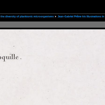
the diversity of planktonic microorganisms
Jean-Gabriel Prêtre his illustrations i