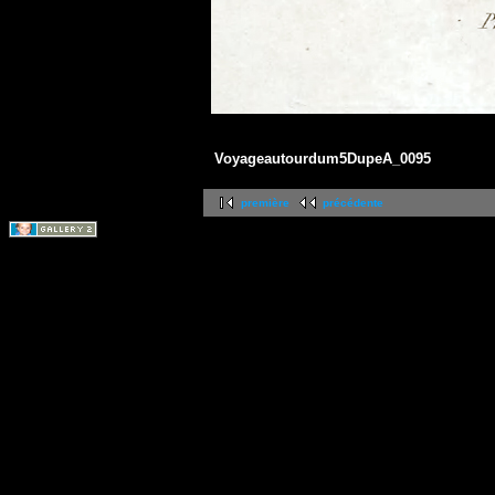
Voyageautourdum5DupeA_0095
première
précédente