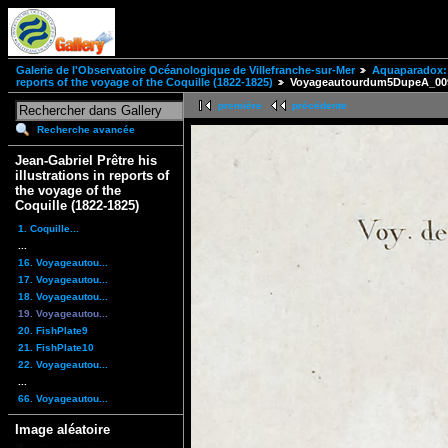
Galerie de l'Observatoire Océanologique de Villefranche-sur-Mer
Aquaparadox: 
reports of the voyage of the Coquille (1822-1825)
Voyageautourdum5DupeA_00
première
précédente
Recherche avancée
Jean-Gabriel Prêtre his
illustrations in reports of
the voyage of the
Coquille (1822-1825)
1. Coquille...
...
16. Voyageautou...
17. Voyageautou...
18. Voyageautou...
19. Voyageautou...
20. FishPlate9
21. FishPlate10
22. Voyageautou...
...
66. Voyageautou...
Image aléatoire