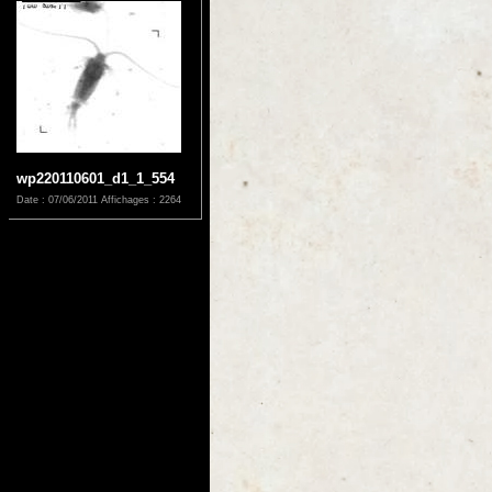
wp220110601_d1_1_554
Date : 07/06/2011
Affichages : 2264