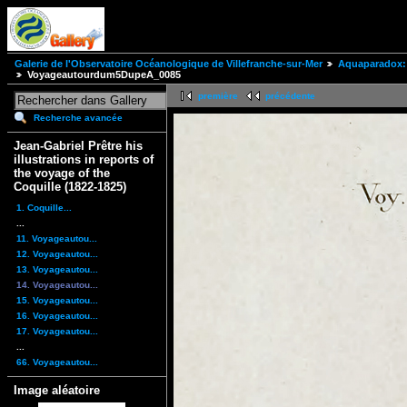
Galerie de l'Observatoire Océanologique de Villefranche-sur-Mer
Aquaparadox: 
Voyageautourdum5DupeA_0085
première
précédente
Recherche avancée
Jean-Gabriel Prêtre his
illustrations in reports of
the voyage of the
Coquille (1822-1825)
1. Coquille...
...
11. Voyageautou...
12. Voyageautou...
13. Voyageautou...
14. Voyageautou...
15. Voyageautou...
16. Voyageautou...
17. Voyageautou...
...
66. Voyageautou...
Image aléatoire