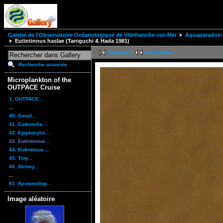
Galerie de l'Observatoire Océanologique de Villefranche-sur-Mer
Aquaparadox: 
Eutintinnus haslae (Taniguchi & Hada 1981)
première
précédente
Recherche avancée
Microplankton of the
OUTPACE Cruise
1. OUTPACE...
...
40. Small...
41. Codonella...
42. Epiplocylis...
43. Eutintinnus...
44. Eutintnnus ...
45. Tiny...
46. Skinny...
...
81. Xystonellop...
Image aléatoire