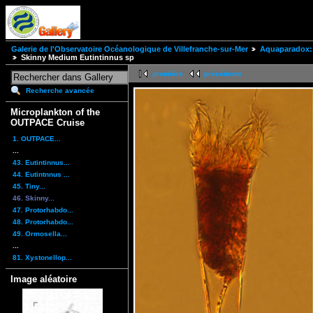
Galerie de l'Observatoire Océanologique de Villefranche-sur-Mer
Aquaparadox: 
Skinny Medium Eutintinnus sp
première
précédente
Recherche avancée
Microplankton of the
OUTPACE Cruise
1. OUTPACE...
...
43. Eutintinnus...
44. Eutintnnus ...
45. Tiny...
46. Skinny...
47. Protorhabdo...
48. Protorhabdo...
49. Ormosella...
...
81. Xystonellop...
Image aléatoire