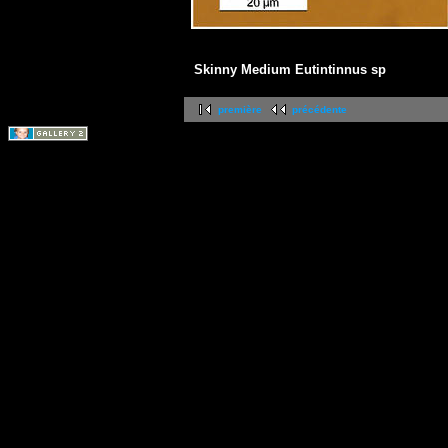
Skinny Medium Eutintinnus sp
première
précédente