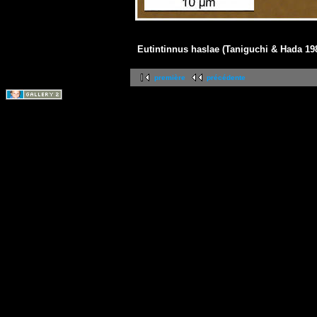
Eutintinnus haslae (Taniguchi & Hada 19
première
précédente