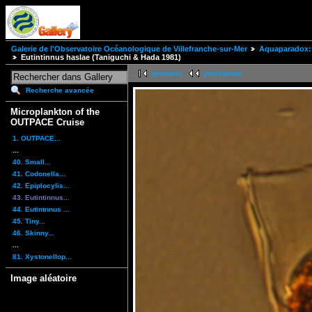
Galerie de l'Observatoire Océanologique de Villefranche-sur-Mer
Aquaparadox: 
Eutintinnus haslae (Taniguchi & Hada 1981)
première
précédente
Recherche avancée
Microplankton of the
OUTPACE Cruise
1. OUTPACE...
...
40. Small...
41. Codonella...
42. Epiplocylis...
43. Eutintinnus...
44. Eutintnnus ...
45. Tiny...
46. Skinny...
...
81. Xystonellop...
Image aléatoire