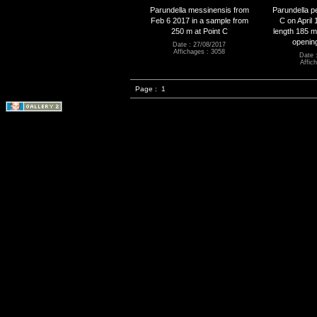
Parundella messinensis from
Parundella pe
Feb 6 2017 in a sample from
C on April 
250 m at Point C
length 185 m
openin
Date : 27/08/2017
Affichages : 3058
Date 
Affic
Page :
1