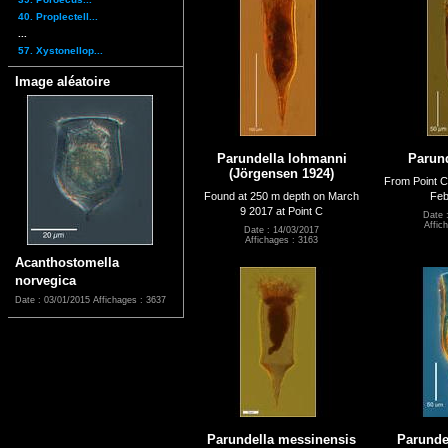
40. Proplectell...
...
57. Xystonellop...
Image aléatoire
Parundella lohmanni
Parund
(Jörgensen 1924)
From Point C
Found at 250 m depth on March
Feb
9 2017 at Point C
Date 
Affic
Date : 14/03/2017
Affichages : 3163
Acanthostomella
norvegica
Date : 03/01/2015
Affichages : 3637
Parundella messinensis
Parundel