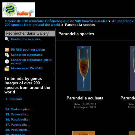
Galerie de l'Observatoire Océanologique de Villefranche-sur-Mer
Aquaparadox: 
200 species from around the world
Parundella species
Parundella species
Recherche avancée
Fil RSS pour cet album
Lancer un diaporama
Lancer un diaporama (plein
écran)
Monter avec WebDAV
Tintinnids by genus
images of over 200
species from around the
world
Parundella aculeata
Parunde
1. Tintinnid...
...
Date : 27/01/2011
Date 
Affichages : 4033
Affic
34. Ondontophor...
35. Ormosella...
36. Parafavella...
37. Parundella ...
38. Petalotrich...
39. Poroecus...