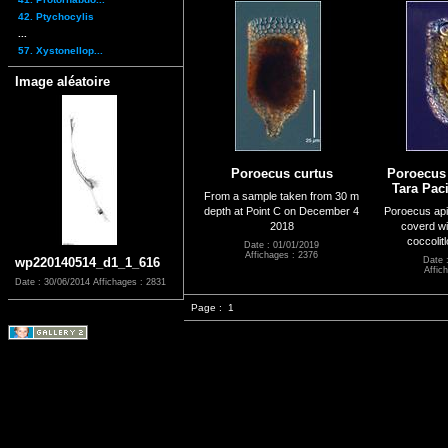
42. Ptychocylis
...
57. Xystonellop...
Image aléatoire
Poroecus curtus
Poroecus 
Tara Paci
From a sample taken from 30 m
depth at Point C on December 4
Poroecus apic
2018
coverd wi
coccolit
Date : 01/01/2019
Affichages : 2376
wp220140514_d1_1_616
Date 
Affic
Date : 30/06/2014
Affichages : 2831
Page :
1