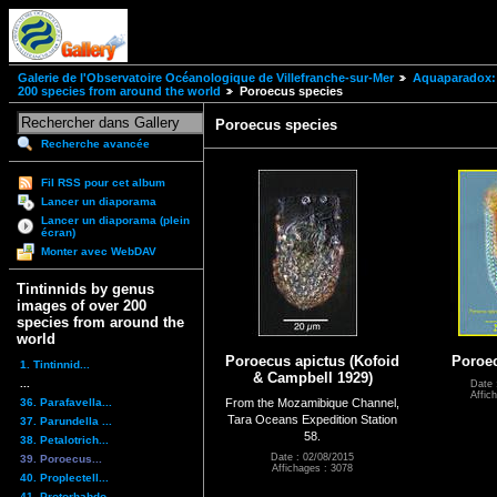
Galerie de l'Observatoire Océanologique de Villefranche-sur-Mer
Aquaparadox: 
200 species from around the world
Poroecus species
Poroecus species
Recherche avancée
Fil RSS pour cet album
Lancer un diaporama
Lancer un diaporama (plein
écran)
Monter avec WebDAV
Tintinnids by genus
images of over 200
species from around the
world
Poroecus apictus (Kofoid
Poroec
1. Tintinnid...
& Campbell 1929)
...
Date 
Affic
36. Parafavella...
From the Mozamibique Channel,
Tara Oceans Expedition Station
37. Parundella ...
58.
38. Petalotrich...
Date : 02/08/2015
39. Poroecus...
Affichages : 3078
40. Proplectell...
41. Protorhabdo...