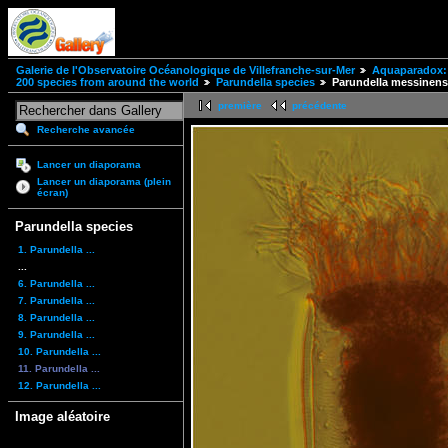
Galerie de l'Observatoire Océanologique de Villefranche-sur-Mer
Aquaparadox: 
200 species from around the world
Parundella species
Parundella messinens
première
précédente
Recherche avancée
Lancer un diaporama
Lancer un diaporama (plein
écran)
Parundella species
1. Parundella ...
...
6. Parundella ...
7. Parundella ...
8. Parundella ...
9. Parundella ...
10. Parundella ...
11. Parundella ...
12. Parundella ...
Image aléatoire