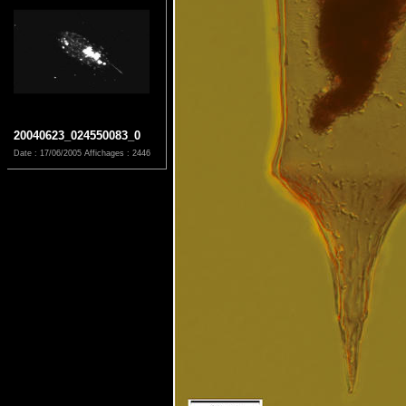
20040623_024550083_0
Date : 17/06/2005
Affichages : 2446