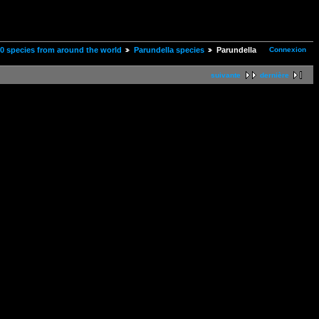
Connexion
00 species from around the world
Parundella species
Parundella
suivante
dernière