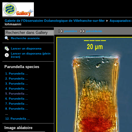
Galerie de l'Observatoire Océanologique de Villefranche-sur-Mer
Aquaparadox: 
lohmaanni
première
précédente
Recherche avancée
Lancer un diaporama
Lancer un diaporama (plein
écran)
Parundella species
1. Parundella ...
2. Parundella ...
3. Parundella ...
4. Parundella ...
5. Parundella ...
6. Parundella ...
7. Parundella ...
8. Parundella ...
...
12. Parundella ...
Image aléatoire