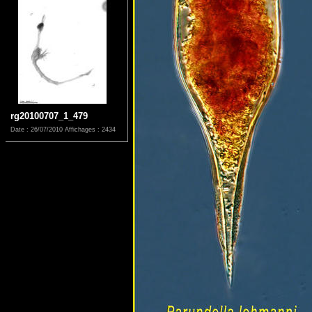
rg20100707_1_479
Date : 26/07/2010
Affichages : 2434