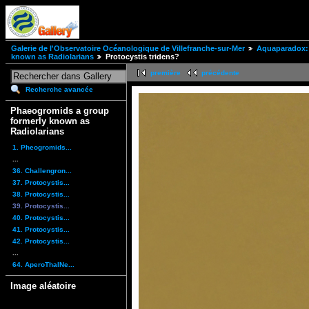
Galerie de l'Observatoire Océanologique de Villefranche-sur-Mer
Aquaparadox: 
known as Radiolarians
Protocystis tridens?
première
précédente
Recherche avancée
Phaeogromids a group
formerly known as
Radiolarians
1. Pheogromids...
...
36. Challengron...
37. Protocystis...
38. Protocystis...
39. Protocystis...
40. Protocystis...
41. Protocystis...
42. Protocystis...
...
64. AperoThalNe...
Image aléatoire