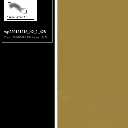
wp220121219_d2_1_428
Date : 08/01/2013
Affichages : 2476