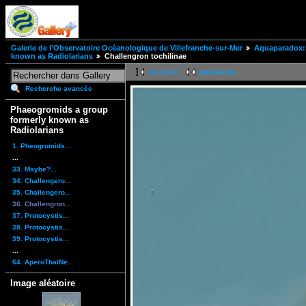
Galerie de l'Observatoire Océanologique de Villefranche-sur-Mer
Aquaparadox: 
known as Radiolarians
Challengron tochilinae
première
précédente
Recherche avancée
Phaeogromids a group
formerly known as
Radiolarians
1. Pheogromids...
...
33. Maybe?...
34. Challengero...
35. Challengero...
36. Challengron...
37. Protocystis...
38. Protocystis...
39. Protocystis...
...
64. AperoThalNe...
Image aléatoire