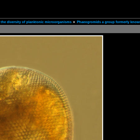
the diversity of planktonic microorganisms
Phaeogromids a group formerly known