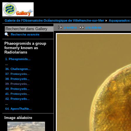
Galerie de l'Observatoire Océanologique de Villefranche-sur-Mer
Aquaparadox: 
première
précédente
Recherche avancée
Phaeogromids a group
formerly known as
Radiolarians
1. Pheogromids...
...
36. Challengron...
37. Protocystis...
38. Protocystis...
39. Protocystis...
40. Protocystis...
41. Protocystis...
42. Protocystis...
...
64. AperoThalNe...
Image aléatoire