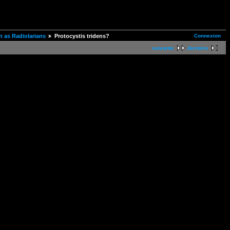
Connexion
 as Radiolarians
Protocystis tridens?
suivante
dernière