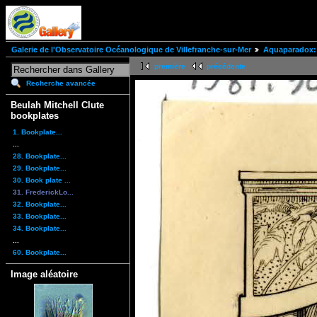
Galerie de l'Observatoire Océanologique de Villefranche-sur-Mer
Aquaparadox: 
première
précédente
Recherche avancée
Beulah Mitchell Clute
bookplates
1. Bookplate...
...
28. Bookplate...
29. Bookplate...
30. Book plate ...
31. FrederickLo...
32. Bookplate...
33. Bookplate...
34. Bookplate...
...
60. Bookplate...
Image aléatoire