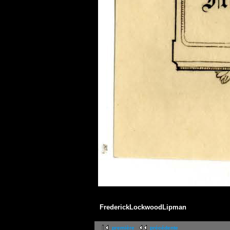
FrederickLockwoodLipman
première
précédente