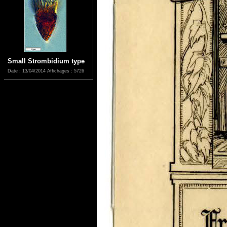
Small Strombidium type
Date : 13/04/2014
Affichages : 5726