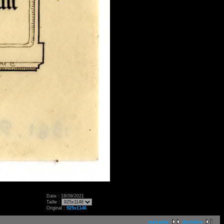
Date : 18/09/2021
Taille :
Original :
925x1146
suivante
dernière