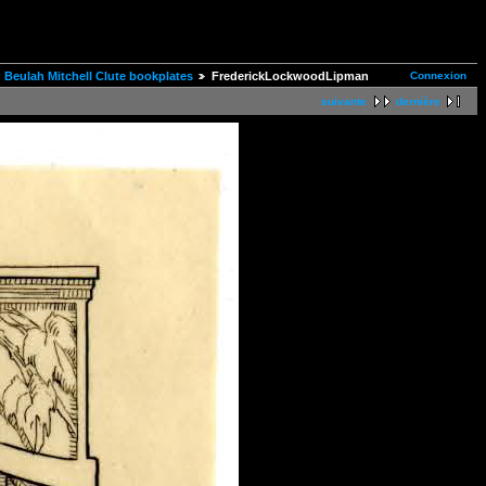
Connexion
Beulah Mitchell Clute bookplates
FrederickLockwoodLipman
suivante
dernière