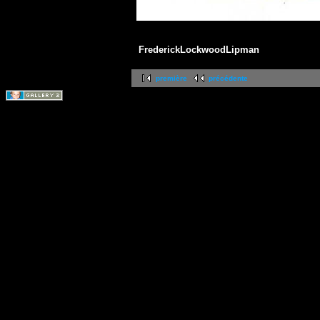
FrederickLockwoodLipman
première
précédente