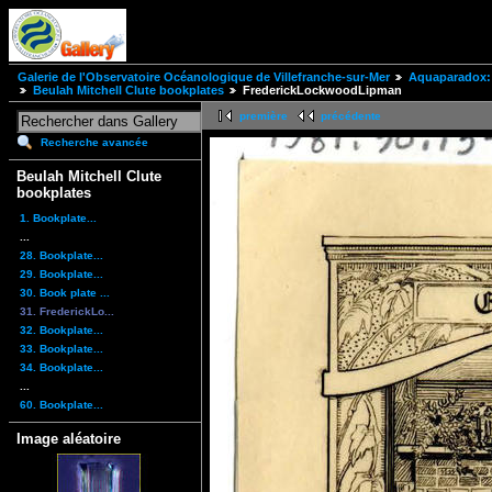
Galerie de l'Observatoire Océanologique de Villefranche-sur-Mer
Aquaparadox: 
Beulah Mitchell Clute bookplates
FrederickLockwoodLipman
première
précédente
Recherche avancée
Beulah Mitchell Clute
bookplates
1. Bookplate...
...
28. Bookplate...
29. Bookplate...
30. Book plate ...
31. FrederickLo...
32. Bookplate...
33. Bookplate...
34. Bookplate...
...
60. Bookplate...
Image aléatoire