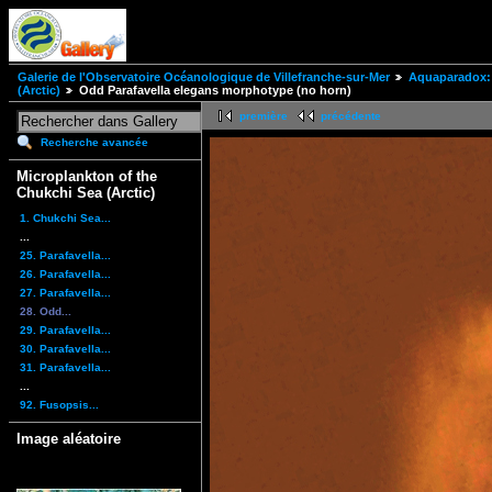
Galerie de l'Observatoire Océanologique de Villefranche-sur-Mer
Aquaparadox: 
(Arctic)
Odd Parafavella elegans morphotype (no horn)
première
précédente
Recherche avancée
Microplankton of the
Chukchi Sea (Arctic)
1. Chukchi Sea...
...
25. Parafavella...
26. Parafavella...
27. Parafavella...
28. Odd...
29. Parafavella...
30. Parafavella...
31. Parafavella...
...
92. Fusopsis...
Image aléatoire