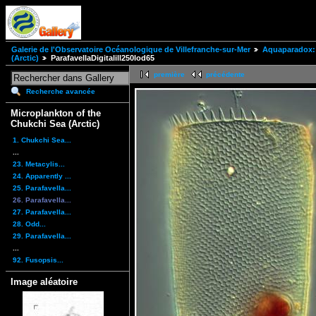
Galerie de l'Observatoire Océanologique de Villefranche-sur-Mer
Aquaparadox: 
(Arctic)
ParafavellaDigitalill250lod65
première
précédente
Recherche avancée
Microplankton of the
Chukchi Sea (Arctic)
1. Chukchi Sea...
...
23. Metacylis...
24. Apparently ...
25. Parafavella...
26. Parafavella...
27. Parafavella...
28. Odd...
29. Parafavella...
...
92. Fusopsis...
Image aléatoire