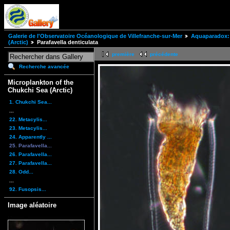
Galerie de l'Observatoire Océanologique de Villefranche-sur-Mer
Aquaparadox: 
(Arctic)
Parafavella denticulata
première
précédente
Recherche avancée
Microplankton of the
Chukchi Sea (Arctic)
1. Chukchi Sea...
...
22. Metacylis...
23. Metacylis...
24. Apparently ...
25. Parafavella...
26. Parafavella...
27. Parafavella...
28. Odd...
...
92. Fusopsis...
Image aléatoire