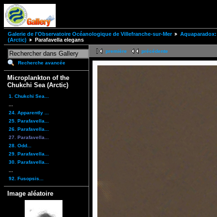
Galerie de l'Observatoire Océanologique de Villefranche-sur-Mer
Aquaparadox: 
(Arctic)
Parafavella elegans
première
précédente
Recherche avancée
Microplankton of the
Chukchi Sea (Arctic)
1. Chukchi Sea...
...
24. Apparently ...
25. Parafavella...
26. Parafavella...
27. Parafavella...
28. Odd...
29. Parafavella...
30. Parafavella...
...
92. Fusopsis...
Image aléatoire