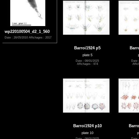
wp220100504_d2_1_560
Date : 26/05/2010
Affichages : 2017
Barroi1924 p5
Barr
plate 5
Date : 08/01/2025
Date 
Affichages : 974
Affic
Barroi1924 p10
Barro
plate 10
p
Date : 08/01/2025
Date 