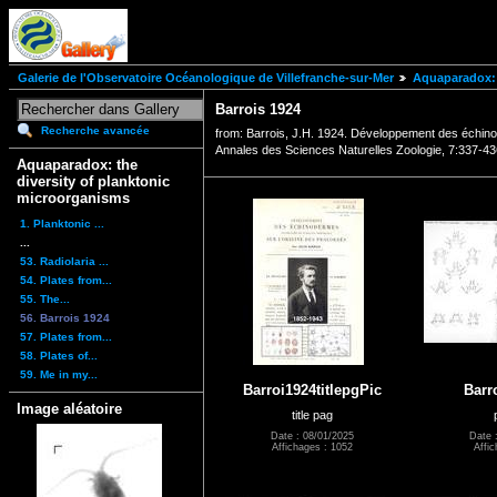
Galerie de l'Observatoire Océanologique de Villefranche-sur-Mer
Aquaparadox: 
Barrois 1924
Recherche avancée
from: Barrois, J.H. 1924. Développement des échin
Annales des Sciences Naturelles Zoologie, 7:337-436
Aquaparadox: the
diversity of planktonic
microorganisms
1. Planktonic ...
...
53. Radiolaria ...
54. Plates from...
55. The...
56. Barrois 1924
57. Plates from...
58. Plates of...
59. Me in my...
Barroi1924titlepgPic
Barr
Image aléatoire
title pag
Date : 08/01/2025
Date 
Affichages : 1052
Affic