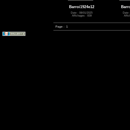
Barroi1924e12
Barr
Date : 08/01/2025
Date 
Affichages : 839
Affic
Page :
1