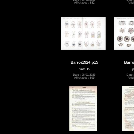
Affichages : 882
Affic
Barroi1924 p15
Barro
plate 15
p
Date : 08/01/2025
Date 
Affichages : 895
Affic