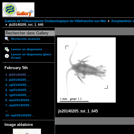
Galerie de l'Observatoire Océanologique de Villefranche-sur-Mer
Zooplankton of
jb20140205_tot_1_645
Recherche avancée
Lancer un diaporama
Lancer un diaporama (plein
écran)
February 5th
1. jb20140205_...
2. jb20140205_...
3. rg20140205_...
4. rg20140205_...
5. rg20140205_...
6. wp220140205...
7. wp220140205...
...
jb20140205_tot_1_645
10. wp220140205...
Image aléatoire