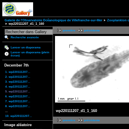
Galerie de l'Observatoire Océanologique de Villefranche-sur-Mer
Zooplankton of
wp220111207_d1_1_160
première
précédente
Recherche avancée
Lancer un diaporama
Lancer un diaporama (plein
écran)
December 7th
1. wp220111207...
2. wp220111207...
3. wp220111207...
4. wp220111207...
5. wp220111207...
6. wp220111207...
7. wp220111207...
8. wp220111207...
wp220111207_d1_1_160
...
10. wp220111207...
première
précédente
Image aléatoire