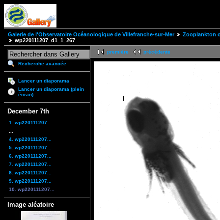
Galerie de l'Observatoire Océanologique de Villefranche-sur-Mer
Zooplankton of
wp220111207_d1_1_267
première
précédente
Recherche avancée
Lancer un diaporama
Lancer un diaporama (plein
écran)
December 7th
1. wp220111207...
...
4. wp220111207...
5. wp220111207...
6. wp220111207...
7. wp220111207...
8. wp220111207...
9. wp220111207...
10. wp220111207...
Image aléatoire