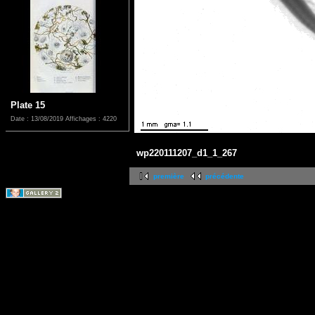
Plate 15
Date : 13/08/2019
Affichages : 4220
wp220111207_d1_1_267
première
précédente