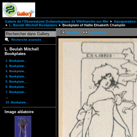
Galerie de l'Observatoire Océanologique de Villefranche-sur-Mer
Aquaparadox: 
L. Beulah Mitchell Bookplates
Bookplate of Hallie Elisabeth Champlin
première
précédente
Recherche avancée
L. Beulah Mitchell
Bookplates
1. Bookplate...
2. Bookplate...
3. Bookplate...
4. Bookplate...
5. Bookplate...
6. Bookplate...
7. Bookplate...
...
10. Bookplate...
Image aléatoire