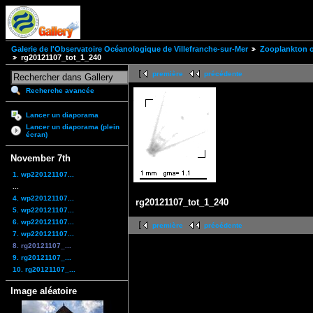
Galerie de l'Observatoire Océanologique de Villefranche-sur-Mer
Zooplankton of
rg20121107_tot_1_240
première
précédente
Recherche avancée
Lancer un diaporama
Lancer un diaporama (plein
écran)
November 7th
1. wp220121107...
...
4. wp220121107...
rg20121107_tot_1_240
5. wp220121107...
6. wp220121107...
première
précédente
7. wp220121107...
8. rg20121107_...
9. rg20121107_...
10. rg20121107_...
Image aléatoire