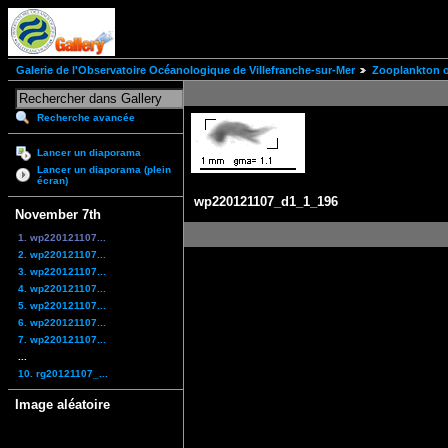
Galerie de l'Observatoire Océanologique de Villefranche-sur-Mer
Zooplankton of
Recherche avancée
Lancer un diaporama
Lancer un diaporama (plein
écran)
wp220121107_d1_1_196
November 7th
1. wp220121107...
2. wp220121107...
3. wp220121107...
4. wp220121107...
5. wp220121107...
6. wp220121107...
7. wp220121107...
...
10. rg20121107_...
Image aléatoire