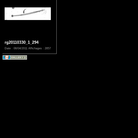
rg20110330_1_294
Date : 06/04/2011
Affichages : 2857