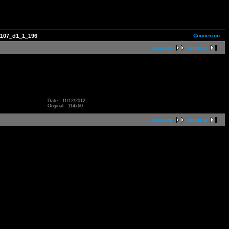
Connexion
107_d1_1_196
suivante
dernière
Date : 11/12/2012
Original : 114x60
suivante
dernière