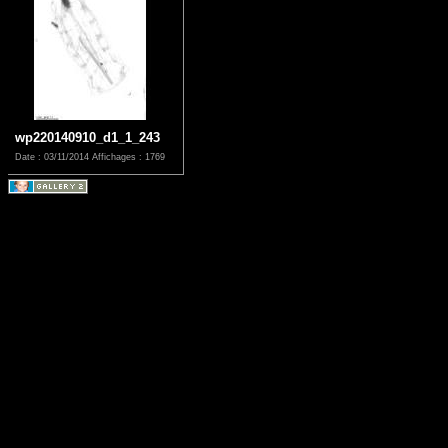
wp220140910_d1_1_243
Date : 03/11/2014
Affichages : 1769