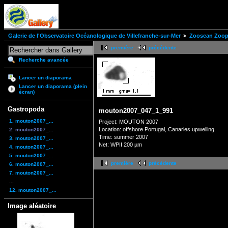
Galerie de l'Observatoire Océanologique de Villefranche-sur-Mer
Zooscan Zoopl
première
précédente
Recherche avancée
Lancer un diaporama
Lancer un diaporama (plein
écran)
Gastropoda
mouton2007_047_1_991
1. mouton2007_...
Project: MOUTON 2007
Location: offshore Portugal, Canaries upwelling
2. mouton2007_...
Time: summer 2007
3. mouton2007_...
Net: WPII 200 µm
4. mouton2007_...
5. mouton2007_...
première
précédente
6. mouton2007_...
7. mouton2007_...
...
12. mouton2007_...
Image aléatoire