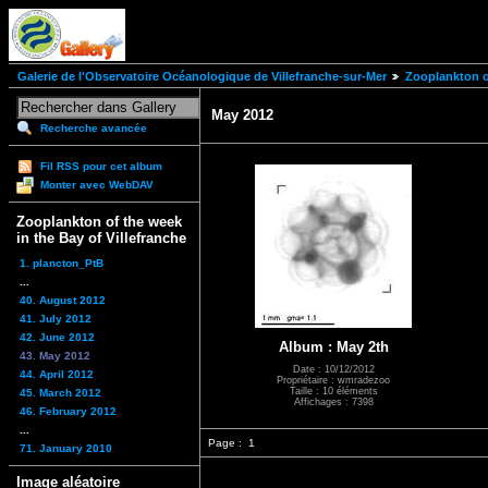
Galerie de l'Observatoire Océanologique de Villefranche-sur-Mer
Zooplankton of
May 2012
Recherche avancée
Fil RSS pour cet album
Monter avec WebDAV
Zooplankton of the week
in the Bay of Villefranche
1. plancton_PtB
...
40. August 2012
41. July 2012
42. June 2012
Album : May 2th
43. May 2012
Date : 10/12/2012
44. April 2012
Propriétaire : wmradezoo
Taille : 10 éléments
45. March 2012
Affichages : 7398
46. February 2012
...
Page :
1
71. January 2010
Image aléatoire