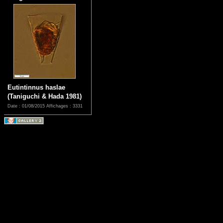
Eutintinnus haslae
(Taniguchi & Hada 1981)
Date : 01/08/2015
Affichages : 3331