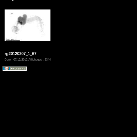
rg20120307_1_67
Date : 07/12/2012
Affichages : 2344