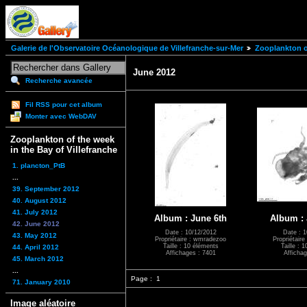
Galerie de l'Observatoire Océanologique de Villefranche-sur-Mer
Zooplankton of
June 2012
Recherche avancée
Fil RSS pour cet album
Monter avec WebDAV
Zooplankton of the week
in the Bay of Villefranche
1. plancton_PtB
...
39. September 2012
40. August 2012
41. July 2012
Album : June 6th
Album : 
42. June 2012
Date : 10/12/2012
Date : 1
43. May 2012
Propriétaire : wmradezoo
Propriétair
Taille : 10 éléments
Taille : 
44. April 2012
Affichages : 7401
Affichag
45. March 2012
...
Page :
1
71. January 2010
Image aléatoire