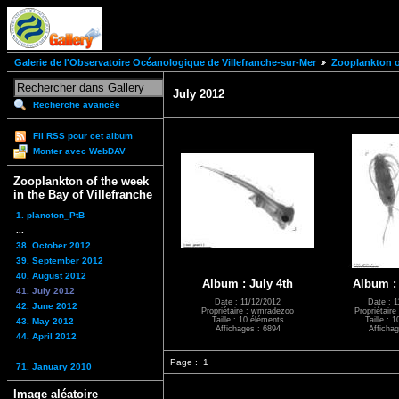
Galerie de l'Observatoire Océanologique de Villefranche-sur-Mer
Zooplankton of
July 2012
Recherche avancée
Fil RSS pour cet album
Monter avec WebDAV
Zooplankton of the week
in the Bay of Villefranche
1. plancton_PtB
...
38. October 2012
39. September 2012
40. August 2012
Album : July 4th
Album : 
41. July 2012
Date : 11/12/2012
Date : 1
42. June 2012
Propriétaire : wmradezoo
Propriétair
Taille : 10 éléments
Taille : 
43. May 2012
Affichages : 6894
Affichag
44. April 2012
...
Page :
1
71. January 2010
Image aléatoire